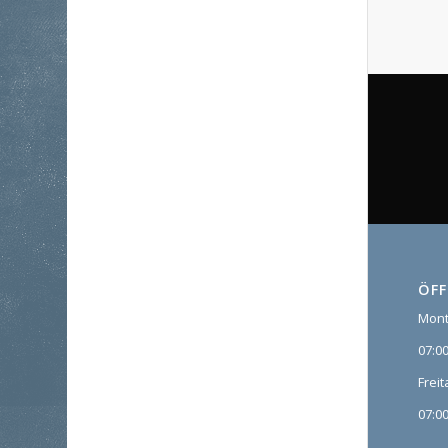
ÖF
Mont
07:00
Freit
07:00